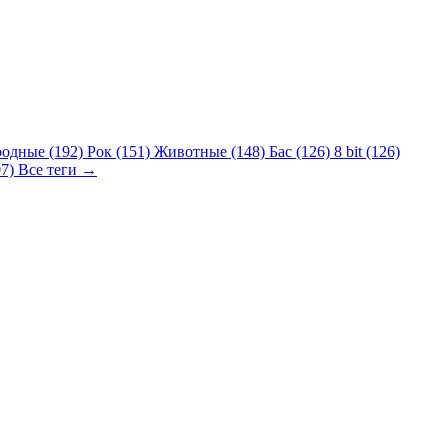
родные (192)
Рок (151)
Животные (148)
Бас (126)
8 bit (126)
07)
Все теги →