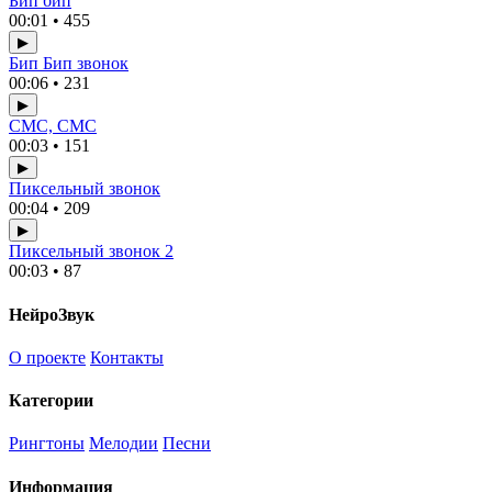
Бип бип
00:01 • 455
▶
Бип Бип звонок
00:06 • 231
▶
СМС, СМС
00:03 • 151
▶
Пиксельный звонок
00:04 • 209
▶
Пиксельный звонок 2
00:03 • 87
НейроЗвук
О проекте
Контакты
Категории
Рингтоны
Мелодии
Песни
Информация