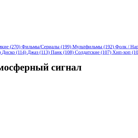
мкие (270)
Фильмы/Сериалы (199)
Мультфильмы (192)
Фолк / На
)
Диско (114)
Джаз (113)
Панк (108)
Солдатские (107)
Хип-хоп (1
мосферный сигнал