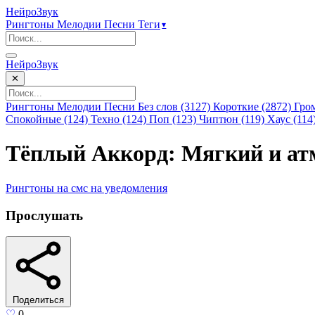
НейроЗвук
Рингтоны
Мелодии
Песни
Теги
▾
НейроЗвук
✕
Рингтоны
Мелодии
Песни
Без слов (3127)
Короткие (2872)
Гро
Спокойные (124)
Техно (124)
Поп (123)
Чиптюн (119)
Хаус (114
Тёплый Аккорд: Мягкий и ат
Рингтоны
на смс
на уведомления
Прослушать
Поделиться
♡
0