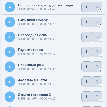
Волшебник изумрудного города
▶
⬇
♡
BiilRingtonoFill
• 00:06 •
⬇️ 42
0
Бабушкин список
▶
⬇
♡
BiilRingtonoFill
• 00:02 •
⬇️ 29
0
Новогодняя ёлка
▶
⬇
♡
BiilRingtonoFill
• 00:05 •
⬇️ 31
0
Падение героя
▶
⬇
♡
BiilRingtonoFill
• 00:04 •
⬇️ 41
0
Пиратский ром
▶
⬇
♡
BiilRingtonoFill
• 00:02 •
⬇️ 35
0
Золотые монеты
▶
⬇
♡
BiilRingtonoFill
• 00:02 •
⬇️ 43
0
Сундук сокровищ 2
▶
⬇
♡
BiilRingtonoFill
• 00:02 •
⬇️ 27
0