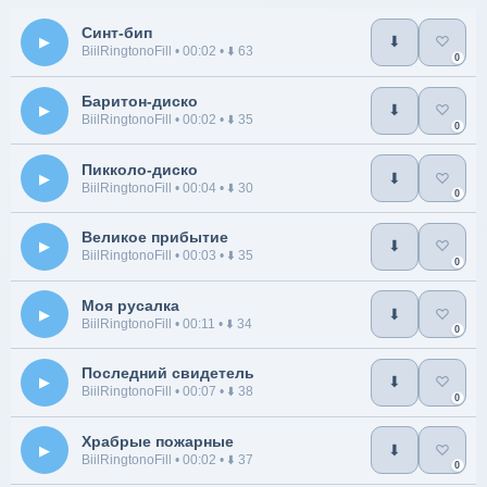
Синт-бип
▶
⬇
♡
BiilRingtonoFill
• 00:02 •
⬇️ 63
0
Баритон-диско
▶
⬇
♡
BiilRingtonoFill
• 00:02 •
⬇️ 35
0
Пикколо-диско
▶
⬇
♡
BiilRingtonoFill
• 00:04 •
⬇️ 30
0
Великое прибытие
▶
⬇
♡
BiilRingtonoFill
• 00:03 •
⬇️ 35
0
Моя русалка
▶
⬇
♡
BiilRingtonoFill
• 00:11 •
⬇️ 34
0
Последний свидетель
▶
⬇
♡
BiilRingtonoFill
• 00:07 •
⬇️ 38
0
Храбрые пожарные
▶
⬇
♡
BiilRingtonoFill
• 00:02 •
⬇️ 37
0