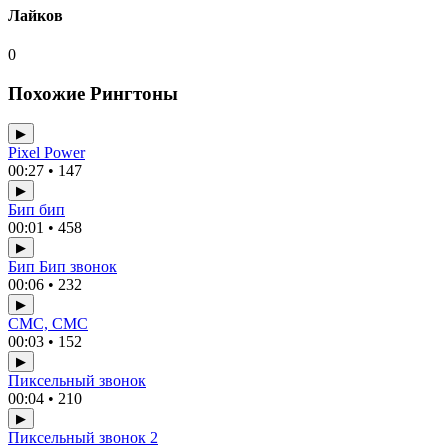
Лайков
0
Похожие Рингтоны
▶
Pixel Power
00:27 • 147
▶
Бип бип
00:01 • 458
▶
Бип Бип звонок
00:06 • 232
▶
СМС, СМС
00:03 • 152
▶
Пиксельный звонок
00:04 • 210
▶
Пиксельный звонок 2