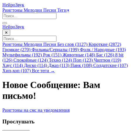
НейроЗвук
Рингтоны
Мелодии
Песни
Теги
▾
НейроЗвук
✕
Рингтоны
Мелодии
Песни
Без слов (3127)
Короткие (2872)
Громкие (270)
Фильмы/Сериалы (199)
Фолк / Народные (193)
Мультфильмы (192)
Рок (151)
Животные (148)
Бас (126)
8 bit
(126)
Спокойные (124)
Техно (124)
Поп (123)
Чиптюн (119)
Хаус (114)
Диско (114)
Джаз (113)
Панк (108)
Солдатские (107)
Хип-хоп (107)
Все теги →
Новое Сообщение: Вам
письмо!
Рингтоны
на смс
на уведомления
Прослушать