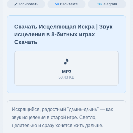
Копировать
ВКонтакте
Telegram
🔗
VK
TG
Скачать Исцеляющая Искра | Звук
исцеления в 8-битных играх
Скачать
🎵
MP3
58.43 KB
Искрящийся, радостный "дзынь-дзынь" — как
звук исцеления в старой игре. Светло,
целительно и сразу хочется жить дальше.