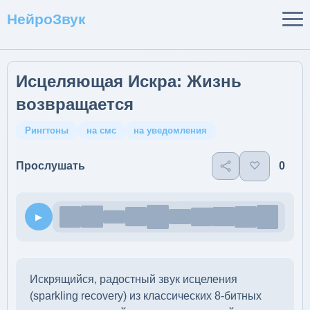
НейроЗвук
Исцеляющая Искра: Жизнь
возвращается
Рингтоны
на смс
на уведомления
♡
0
Прослушать
▶
Искрящийся, радостный звук исцеления
(sparkling recovery) из классических 8-битных