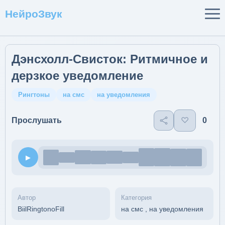
НейроЗвук
Дэнсхолл-Свисток: Ритмичное и
дерзкое уведомление
Рингтоны
на смс
на уведомления
♡
0
Прослушать
▶
Автор
Категория
BiilRingtonoFill
на смс
,
на уведомления