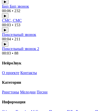
▶
Бип Бип звонок
00:06 • 232
▶
СМС, СМС
00:03 • 153
▶
Пиксельный звонок
00:04 • 211
▶
Пиксельный звонок 2
00:03 • 88
НейроЗвук
О проекте
Контакты
Категории
Рингтоны
Мелодии
Песни
Информация