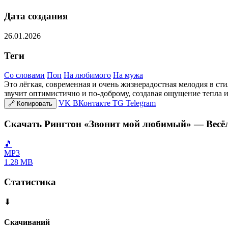
Дата создания
26.01.2026
Теги
Со словами
Поп
На любимого
На мужа
Это лёгкая, современная и очень жизнерадостная мелодия в ст
звучит оптимистично и по-доброму, создавая ощущение тепла и
VK
ВКонтакте
TG
Telegram
🔗
Копировать
Скачать Рингтон «Звонит мой любимый» — Весёла
🎵
MP3
1.28 MB
Статистика
⬇
Скачиваний