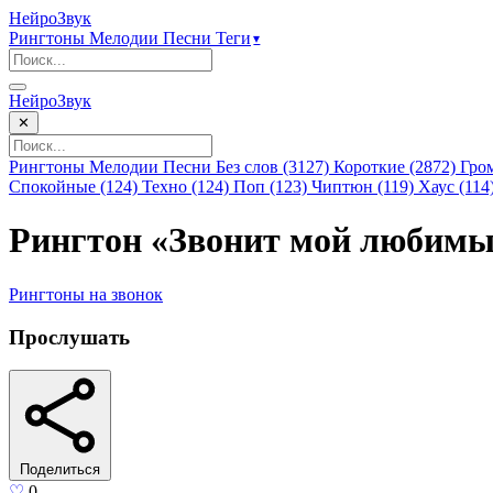
НейроЗвук
Рингтоны
Мелодии
Песни
Теги
▾
НейроЗвук
✕
Рингтоны
Мелодии
Песни
Без слов (3127)
Короткие (2872)
Гро
Спокойные (124)
Техно (124)
Поп (123)
Чиптюн (119)
Хаус (114
Рингтон «Звонит мой любим
Рингтоны
на звонок
Прослушать
Поделиться
♡
0