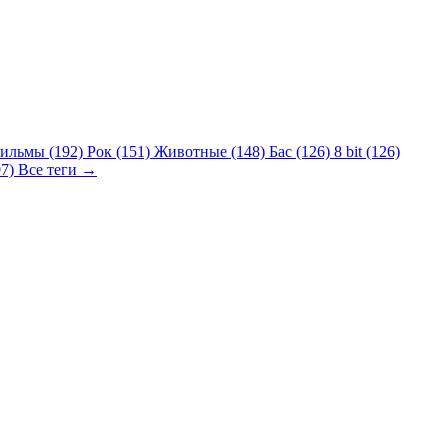
ильмы (192)
Рок (151)
Животные (148)
Бас (126)
8 bit (126)
07)
Все теги →