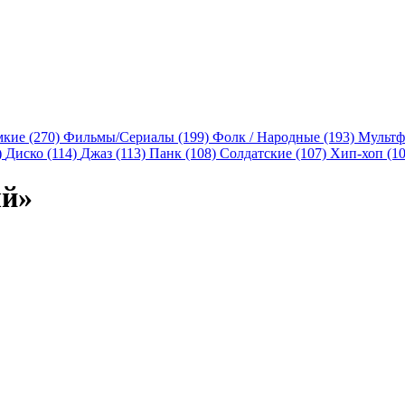
мкие (270)
Фильмы/Сериалы (199)
Фолк / Народные (193)
Мультф
)
Диско (114)
Джаз (113)
Панк (108)
Солдатские (107)
Хип-хоп (1
ый»