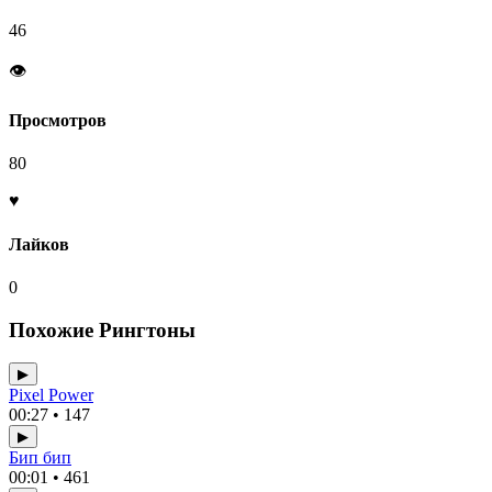
46
👁
Просмотров
80
♥
Лайков
0
Похожие Рингтоны
▶
Pixel Power
00:27 • 147
▶
Бип бип
00:01 • 461