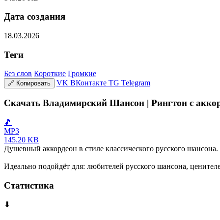
Дата создания
18.03.2026
Теги
Без слов
Короткие
Громкие
VK
ВКонтакте
TG
Telegram
🔗
Копировать
Скачать Владимирский Шансон | Рингтон с акко
🎵
MP3
145.20 KB
Душевный аккордеон в стиле классического русского шансона. 
Идеально подойдёт для: любителей русского шансона, ценител
Статистика
⬇