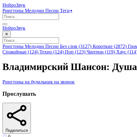
НейроЗвук
Рингтоны
Мелодии
Песни
Теги
▾
НейроЗвук
✕
Рингтоны
Мелодии
Песни
Без слов (3127)
Короткие (2872)
Гро
Спокойные (124)
Техно (124)
Поп (123)
Чиптюн (119)
Хаус (114
Владимирский Шансон: Душа
Рингтоны
на будильник
на звонок
Прослушать
Поделиться
♡
0