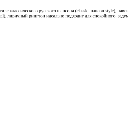
тиле классического русского шансона (classic шансон style), н
ntal), лиричный рингтон идеально подходит для спокойного, зад