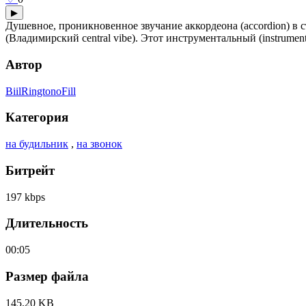
▶
Душевное, проникновенное звучание аккордеона (accordion) в с
(Владимирский central vibe). Этот инструментальный (instrume
Автор
BiilRingtonoFill
Категория
на будильник
,
на звонок
Битрейт
197 kbps
Длительность
00:05
Размер файла
145.20 KB