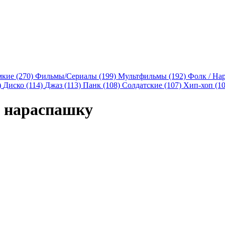
мкие (270)
Фильмы/Сериалы (199)
Мультфильмы (192)
Фолк / На
)
Диско (114)
Джаз (113)
Панк (108)
Солдатские (107)
Хип-хоп (1
 нараспашку