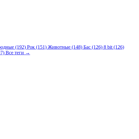
родные (192)
Рок (151)
Животные (148)
Бас (126)
8 bit (126)
07)
Все теги →