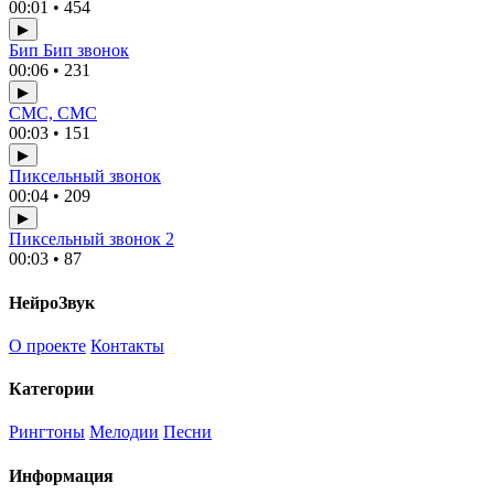
00:01 • 454
▶
Бип Бип звонок
00:06 • 231
▶
СМС, СМС
00:03 • 151
▶
Пиксельный звонок
00:04 • 209
▶
Пиксельный звонок 2
00:03 • 87
НейроЗвук
О проекте
Контакты
Категории
Рингтоны
Мелодии
Песни
Информация