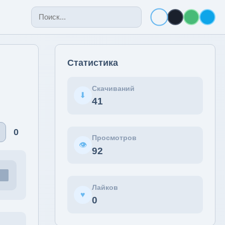
Статистика
Скачиваний
⬇
41
♡
0
Просмотров
👁
92
Лайков
♥
0