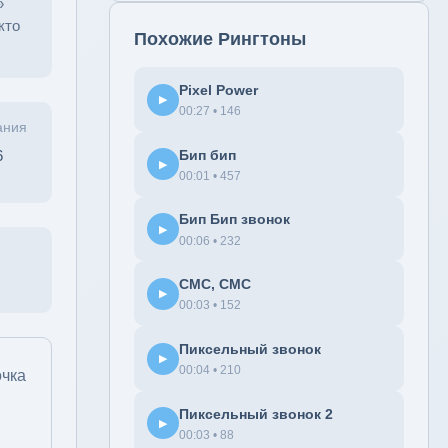
»
кто
Похожие Рингтоны
Pixel Power
▶
00:27 • 146
ания
Бип бип
6
▶
00:01 • 457
Бип Бип звонок
▶
00:06 • 232
СМС, СМС
▶
00:03 • 152
Пиксельный звонок
▶
00:04 • 210
очка
Пиксельный звонок 2
▶
00:03 • 88