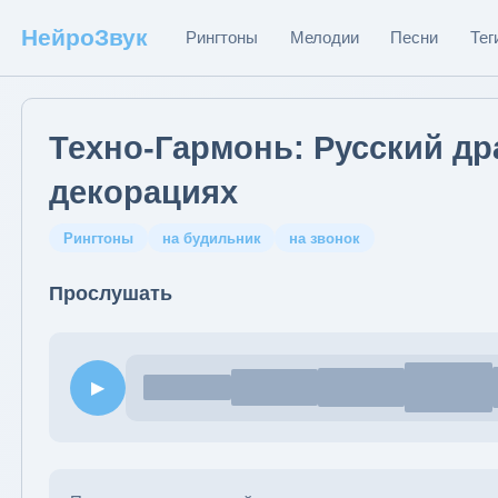
НейроЗвук
Рингтоны
Мелодии
Песни
Тег
Техно-Гармонь: Русский д
декорациях
Рингтоны
на будильник
на звонок
Прослушать
▶