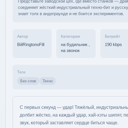
Представьте заводской цех, где вместо станков — дра
соединяет жёсткий индустриальный техно-бит и русску
знает толк в андеграунде и не боится экспериментов.
Автор
Категория
Битрейт
BiilRingtonoFill
на будильник
,
190 kbps
на звонок
Теги
Без слов
Техно
С первых секунд — удар! Тяжёлый, индустриальный
долбит жёстко, на каждый удар, хай-хэты шипят, п
звук, который заставляет сердце биться чаще.