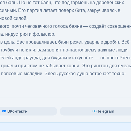
я баян. Но не тот баян, что под гармонь на деревенских
сивный. Его партия летает поверх бита, закручиваясь в
новой силой.
ивого, почти человечного голоса баяна — создаёт совершен
а, индустрия и фольклор.
 цель. Бас продавливает, баян режет, ударные дробят. Всё 
и трубку и поняли: вам звонят по-настоящему важные люди.
телей андеграунда, для будильника (уснёте — не проснётесь
астриал и при этом не забывает корни. Это рингтон для смел
и попсовые мелодии. Здесь русская душа встречает техно-
ВКонтакте
Telegram
VK
TG