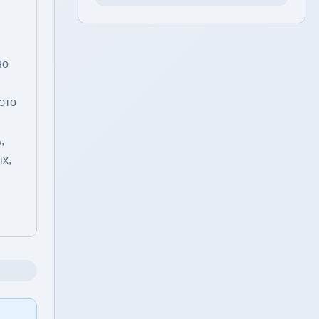
но
это
,
ых,