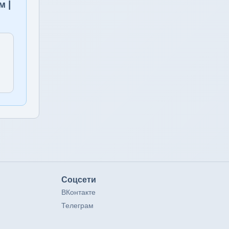
м |
Соцсети
ВКонтакте
Телеграм