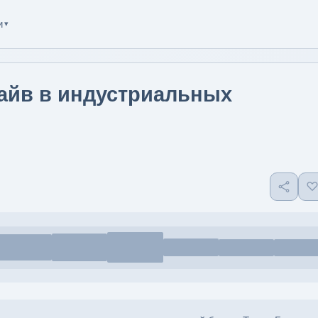
и
▾
райв в индустриальных