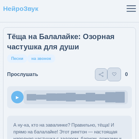
НейроЗвук
Тёща на Балалайке: Озорная
частушка для души
Песни
на звонок
♡
0
Прослушать
▶
А ну-ка, кто на завалинке? Правильно, тёща! И
прямо на балалайке! Этот рингтон — настоящая
народная частушка с задором, баяном, ложками и