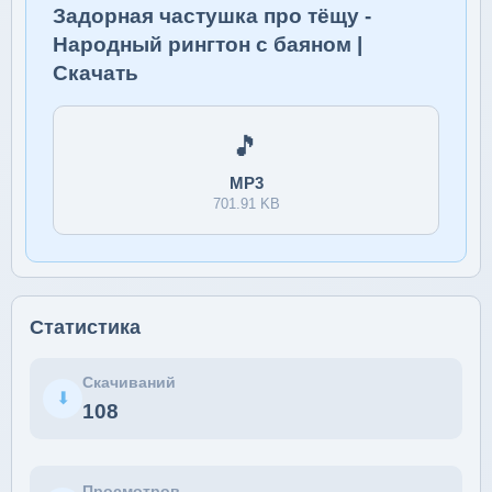
Задорная частушка про тёщу -
Народный рингтон с баяном |
Скачать
🎵
MP3
701.91 KB
Статистика
Скачиваний
⬇
108
Просмотров