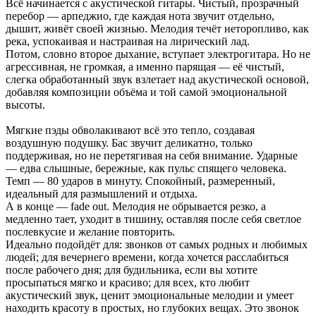
Всё начинается с акустической гитары. Чистый, прозрачный
перебор — арпеджио, где каждая нота звучит отдельно,
дышит, живёт своей жизнью. Мелодия течёт неторопливо, как
река, успокаивая и настраивая на лирический лад.
Потом, словно второе дыхание, вступает электрогитара. Но не
агрессивная, не громкая, а именно парящая — её чистый,
слегка обработанный звук взлетает над акустической основой,
добавляя композиции объёма и той самой эмоциональной
высоты.
Мягкие пэды обволакивают всё это тепло, создавая
воздушную подушку. Бас звучит деликатно, только
поддерживая, но не перетягивая на себя внимание. Ударные
— едва слышные, бережные, как пульс спящего человека.
Темп — 80 ударов в минуту. Спокойный, размеренный,
идеальный для размышлений и отдыха.
А в конце — fade out. Мелодия не обрывается резко, а
медленно тает, уходит в тишину, оставляя после себя светлое
послевкусие и желание повторить.
Идеально подойдёт для: звонков от самых родных и любимых
людей; для вечернего времени, когда хочется расслабиться
после рабочего дня; для будильника, если вы хотите
просыпаться мягко и красиво; для всех, кто любит
акустический звук, ценит эмоциональные мелодии и умеет
находить красоту в простых, но глубоких вещах. Это звонок