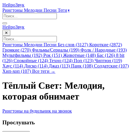
НейроЗвук
Рингтоны
Мелодии
Песни
Теги
▾
НейроЗвук
✕
Рингтоны
Мелодии
Песни
Без слов (3127)
Короткие (2872)
Громкие (270)
Фильмы/Сериалы (199)
Фолк / Народные (193)
Мультфильмы (192)
Рок (151)
Животные (148)
Бас (126)
8 bit
(126)
Спокойные (124)
Техно (124)
Поп (123)
Чиптюн (119)
Хаус (114)
Диско (114)
Джаз (113)
Панк (108)
Солдатские (107)
Хип-хоп (107)
Все теги →
Тёплый Свет: Мелодия,
которая обнимает
Рингтоны
на будильник
на звонок
Прослушать