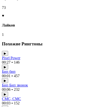
73
♥
Лайков
1
Похожие Рингтоны
▶
Pixel Power
00:27 • 146
▶
Бип бип
00:01 • 457
▶
Бип Бип звонок
00:06 • 232
▶
СМС, СМС
00:03 • 152