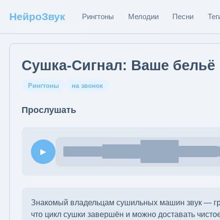
НейроЗвук
Рингтоны
Мелодии
Песни
Тег
Сушка-Сигнал: Ваше бельё
Рингтоны
на звонок
Прослушать
▶
Знакомый владельцам сушильных машин звук — гром
что цикл сушки завершён и можно доставать чисто