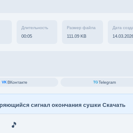
Длительность
Размер файла
Дата созд
00:05
111.09 KB
14.03.202
ВКонтакте
Telegram
VK
TG
оряющийся сигнал окончания сушки Скачать
🎵