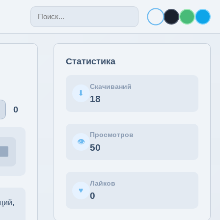
Статистика
Скачиваний
⬇
18
♡
0
Просмотров
👁
50
Лайков
♥
0
щий,