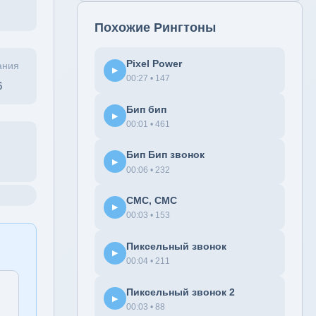
Похожие Рингтоны
Pixel Power
ания
▶
00:27 • 147
6
Бип бип
▶
00:01 • 461
Бип Бип звонок
▶
00:06 • 232
СМС, СМС
▶
00:03 • 153
Пиксельный звонок
▶
00:04 • 211
Пиксельный звонок 2
▶
00:03 • 88