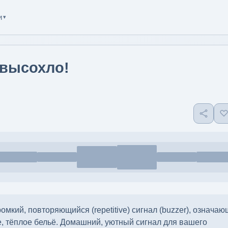
и
▾
 высохло!
кий, повторяющийся (repetitive) сигнал (buzzer), означаю
е, тёплое бельё. Домашний, уютный сигнал для вашего