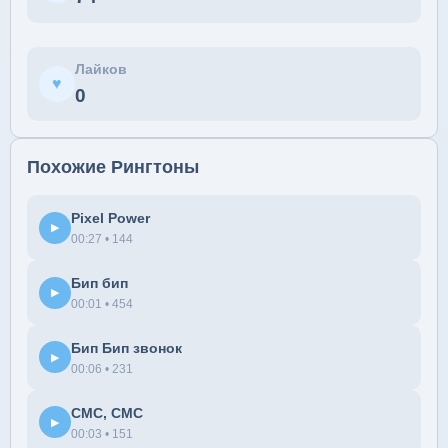
Лайков
♥
0
Похожие Рингтоны
Pixel Power
▶
00:27 • 144
Бип бип
▶
00:01 • 454
Бип Бип звонок
▶
00:06 • 231
СМС, СМС
▶
00:03 • 151