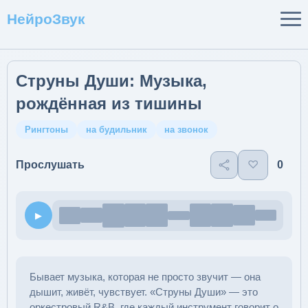
НейроЗвук
Струны Души: Музыка,
рождённая из тишины
Рингтоны
на будильник
на звонок
♡
0
Прослушать
▶
Бывает музыка, которая не просто звучит — она
дышит, живёт, чувствует. «Струны Души» — это
оркестровый R&B, где каждый инструмент говорит о