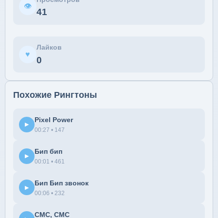
👁
41
Лайков
♥
0
Похожие Рингтоны
Pixel Power
▶
00:27 • 147
Бип бип
▶
00:01 • 461
Бип Бип звонок
▶
00:06 • 232
СМС, СМС