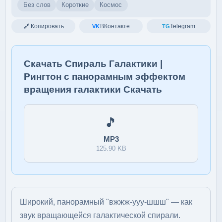
Без слов
Короткие
Космос
Копировать
ВКонтакте
Telegram
🔗
VK
TG
Скачать Спираль Галактики |
Рингтон с панорамным эффектом
вращения галактики Скачать
🎵
MP3
125.90 KB
Широкий, панорамный "вжжж-ууу-шшш" — как
звук вращающейся галактической спирали.