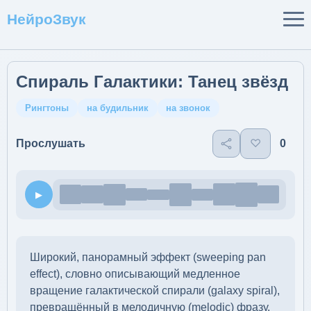
НейроЗвук
Спираль Галактики: Танец звёзд
Рингтоны
на будильник
на звонок
♡
0
Прослушать
▶
Широкий, панорамный эффект (sweeping pan
effect), словно описывающий медленное
вращение галактической спирали (galaxy spiral),
превращённый в мелодичную (melodic) фразу.