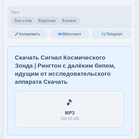
Теги
Без слов
Короткие
Космос
Копировать
ВКонтакте
Telegram
🔗
VK
TG
Скачать Сигнал Космического
Зонда | Рингтон с далёким бипом,
идущим от исследовательского
аппарата Скачать
🎵
MP3
159.63 KB