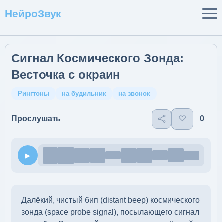
НейроЗвук
Сигнал Космического Зонда:
Весточка с окраин
Рингтоны
на будильник
на звонок
♡
0
Прослушать
▶
Далёкий, чистый бип (distant beep) космического
зонда (space probe signal), посылающего сигнал