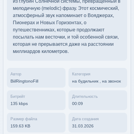
из глубин Солнечной системы, превращённый в
мелодичную (melodic) фразу. Этот космический,
атмосферный звук напоминает о Вояджерах,
Пионерах и Новых Горизонтах, о
путешественниках, которые продолжают
посылать нам весточки, и той особенной связи,
которая не прерывается даже на расстоянии
миллиардов километров.
Автор
Категория
BiilRingtonoFill
на будильник
,
на звонок
Битрейт
Длительность
135 kbps
00:09
Размер файла
Дата создания
159.63 KB
31.03.2026