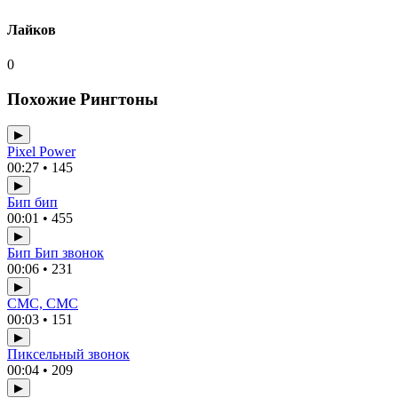
Лайков
0
Похожие Рингтоны
▶
Pixel Power
00:27 • 145
▶
Бип бип
00:01 • 455
▶
Бип Бип звонок
00:06 • 231
▶
СМС, СМС
00:03 • 151
▶
Пиксельный звонок
00:04 • 209
▶