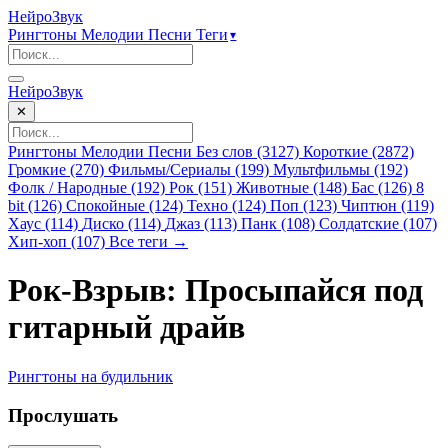
НейроЗвук
Рингтоны
Мелодии
Песни
Теги
▾
НейроЗвук
✕
Рингтоны
Мелодии
Песни
Без слов (3127)
Короткие (2872)
Громкие (270)
Фильмы/Сериалы (199)
Мультфильмы (192)
Фолк / Народные (192)
Рок (151)
Животные (148)
Бас (126)
8
bit (126)
Спокойные (124)
Техно (124)
Поп (123)
Чиптюн (119)
Хаус (114)
Диско (114)
Джаз (113)
Панк (108)
Солдатские (107)
Хип-хоп (107)
Все теги →
Рок-Взрыв: Просыпайся под
гитарный драйв
Рингтоны
на будильник
Прослушать