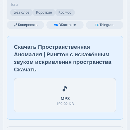
Теги
Без слов
Короткие
Космос
Копировать
ВКонтакте
Telegram
🔗
VK
TG
Скачать Пространственная
Аномалия | Рингтон с искажённым
звуком искривления пространства
Скачать
🎵
MP3
159.92 KB