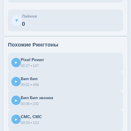
Лайков
♥
0
Похожие Рингтоны
Pixel Power
▶
00:27 • 147
Бип бип
▶
00:01 • 458
Бип Бип звонок
▶
00:06 • 232
СМС, СМС
▶
00:03 • 153