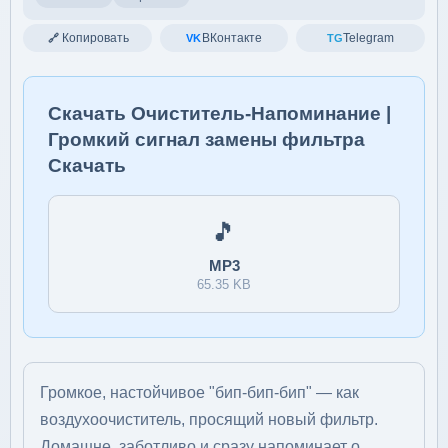
Копировать
ВКонтакте
Telegram
🔗
VK
TG
Скачать Очиститель-Напоминание |
Громкий сигнал замены фильтра
Скачать
🎵
MP3
65.35 KB
Громкое, настойчивое "бип-бип-бип" — как
воздухоочиститель, просящий новый фильтр.
Домашне, заботливо и сразу напоминает о