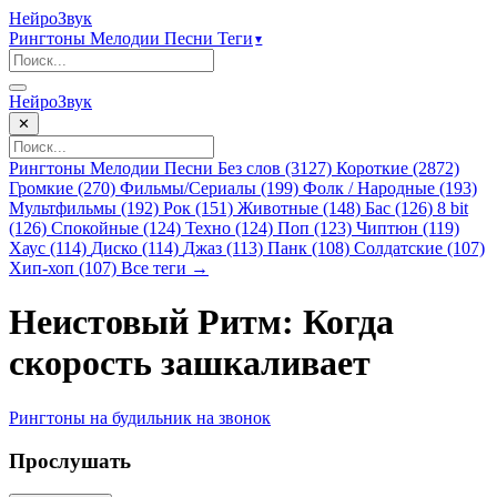
НейроЗвук
Рингтоны
Мелодии
Песни
Теги
▾
НейроЗвук
✕
Рингтоны
Мелодии
Песни
Без слов (3127)
Короткие (2872)
Громкие (270)
Фильмы/Сериалы (199)
Фолк / Народные (193)
Мультфильмы (192)
Рок (151)
Животные (148)
Бас (126)
8 bit
(126)
Спокойные (124)
Техно (124)
Поп (123)
Чиптюн (119)
Хаус (114)
Диско (114)
Джаз (113)
Панк (108)
Солдатские (107)
Хип-хоп (107)
Все теги →
Неистовый Ритм: Когда
скорость зашкаливает
Рингтоны
на будильник
на звонок
Прослушать