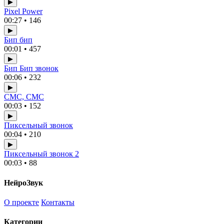
▶
Pixel Power
00:27 • 146
▶
Бип бип
00:01 • 457
▶
Бип Бип звонок
00:06 • 232
▶
СМС, СМС
00:03 • 152
▶
Пиксельный звонок
00:04 • 210
▶
Пиксельный звонок 2
00:03 • 88
НейроЗвук
О проекте
Контакты
Категории