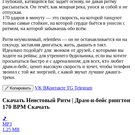
Глубокий, катящийся бас задаёт основу, не давая ритму
рассыпаться. Он течёт, как мощная река, унося за собой и не
отпуская.
170 ударов в минуту — это скорость, на которой танцуют
только самые стойкие, на которой сердце бьётся в унисон с
ритмом, на которой забываешь обо всём.
Ритм неумолимый, relentless — он не останавливается ни на
секунду, заставляя двигаться, жить, дышать в такт.
Идеально подойдёт для: звонков от друзей, с которыми вы
ходите на рейвы; для утреннего будильника, если вы хотите
просыпаться быстро и с адреналином; для всех, кто любит
драм-н-бейс, ценит высокую скорость и хочет, чтобы телефон
звонил с той же энергией, с какой звучат лучшие джангл-
треки.
VK
ВКонтакте
TG
Telegram
🔗
Копировать
Скачать Неистовый Ритм | Драм-н-бейс рингтон
170 BPM Скачать
🎵
MP3
1.25 MB