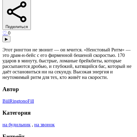
Поделиться
♡
0
▶
Этот рингтон не звонит — он мчится. «Неистовый Ритм» —
это драм-н-бейс с его фирменной бешеной скоростью. 170
ударов в минуту, быстрые, ломаные брейкбиты, которые
рассыпаются дробью, и глубокий, катящийся бас, который не
даёт остановиться ни на секунду. Высокая энергия и
неутомимый ритм для тех, кто живёт на скорости.
Автор
BiilRingtonoFill
Категория
на будильник
,
на звонок
Битрейт