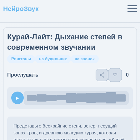
НейроЗвук
Курай-Лайт: Дыхание степей в
современном звучании
Рингтоны
на будильник
на звонок
♡
0
Прослушать
▶
Представьте бескрайние степи, ветер, несущий
запах трав, и древнюю мелодию курая, которая
вдруг зазвучала в ритме сегодняшнего дня. «Курай-