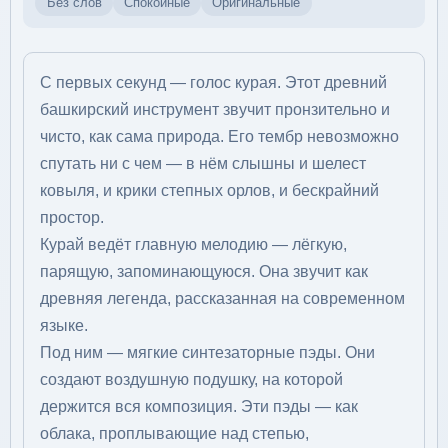
Без слов
Спокойные
Оригинальные
С первых секунд — голос курая. Этот древний
башкирский инструмент звучит пронзительно и
чисто, как сама природа. Его тембр невозможно
спутать ни с чем — в нём слышны и шелест
ковыля, и крики степных орлов, и бескрайний
простор.
Курай ведёт главную мелодию — лёгкую,
парящую, запоминающуюся. Она звучит как
древняя легенда, рассказанная на современном
языке.
Под ним — мягкие синтезаторные пэды. Они
создают воздушную подушку, на которой
держится вся композиция. Эти пэды — как
облака, проплывающие над степью,