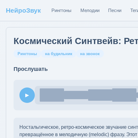
НейроЗвук
Рингтоны
Мелодии
Песни
Тег
Космический Синтвейв: Рет
Рингтоны
на будильник
на звонок
Прослушать
▶
Ностальгическое, ретро-космическое звучание синте
превращённое в мелодичную (melodic) фразу. Этот