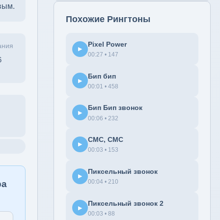
вым.
Похожие Рингтоны
Pixel Power
ания
▶
00:27 • 147
6
Бип бип
▶
00:01 • 458
Бип Бип звонок
▶
00:06 • 232
СМС, СМС
▶
00:03 • 153
Пиксельный звонок
▶
00:04 • 210
ра
Пиксельный звонок 2
▶
00:03 • 88