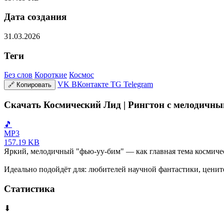
Дата создания
31.03.2026
Теги
Без слов
Короткие
Космос
VK
ВКонтакте
TG
Telegram
🔗
Копировать
Скачать Космический Лид | Рингтон с мелодичны
🎵
MP3
157.19 KB
Яркий, мелодичный "фью-уу-бим" — как главная тема космическ
Идеально подойдёт для: любителей научной фантастики, цените
Статистика
⬇