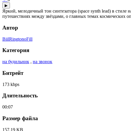
▶
Яркий, мелодичный тон синтезатора (space synth lead) в стиле 
путешествиях между звёздами, о главных темах космических оп
Автор
BiilRingtonoFill
Категория
на будильник
,
на звонок
Битрейт
173 kbps
Длительность
00:07
Размер файла
157.19 KB