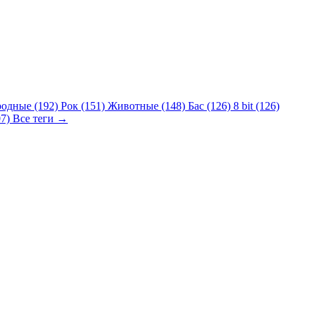
родные (192)
Рок (151)
Животные (148)
Бас (126)
8 bit (126)
07)
Все теги →