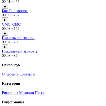
00:01 • 457
▶
Бип Бип звонок
00:06 • 232
▶
СМС, СМС
00:03 • 152
▶
Пиксельный звонок
00:04 • 209
▶
Пиксельный звонок 2
00:03 • 87
НейроЗвук
О проекте
Контакты
Категории
Рингтоны
Мелодии
Песни
Информация