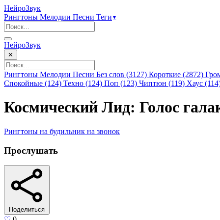
НейроЗвук
Рингтоны
Мелодии
Песни
Теги
▾
НейроЗвук
✕
Рингтоны
Мелодии
Песни
Без слов (3127)
Короткие (2872)
Гро
Спокойные (124)
Техно (124)
Поп (123)
Чиптюн (119)
Хаус (114
Космический Лид: Голос гал
Рингтоны
на будильник
на звонок
Прослушать
Поделиться
♡
0