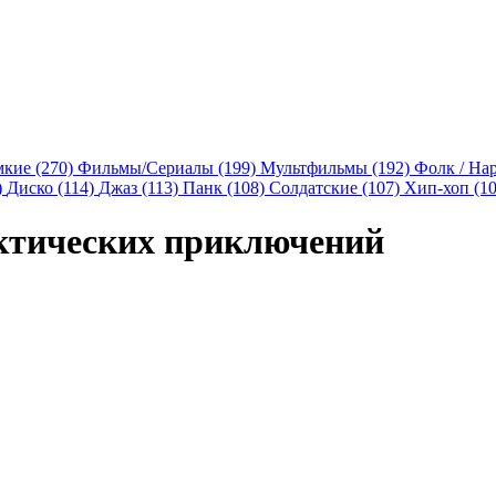
мкие (270)
Фильмы/Сериалы (199)
Мультфильмы (192)
Фолк / На
)
Диско (114)
Джаз (113)
Панк (108)
Солдатские (107)
Хип-хоп (1
актических приключений