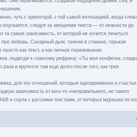
мо. Они переливаются, создавая ощущение дымки, сна, в
вкушение.
нно, чуть с хрипотцой, с той самой интонацией, когда слов
то опускается, следуя за эмоциями текста — от нежности до
о та самая зависимость, от которой не хочется лечиться.
 про любовь. Сахарный дым, таяние в стакане, горькая
е просто как текст, а как личное переживание.
ков, подводя к главному рефрену: «Ты моя конфетка, сладк
 раза и крутится там ещё долго после того, как трек
века, для тех отношений, которые одновременно и счастье,
ладкую зависимость от кого-то «неправильного, но такого
R&B и соула с русскими текстами, от которых мурашки по ко