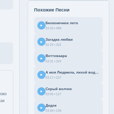
Похожие Песни
Бесконечное лето
▶
03:16 • 489
Загадка любви
▶
02:25 • 322
Воттоваара
▶
03:31 • 324
А моя Людмила, лихой водитель
▶
03:17 • 227
Серый волчок
▶
изко
03:50 • 127
как
Дедок
▶
03:46 • 139