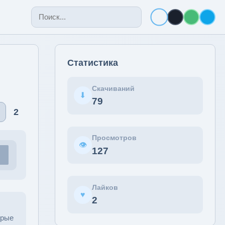
Статистика
Скачиваний
⬇
79
♡
2
Просмотров
👁
127
Лайков
♥
2
орые