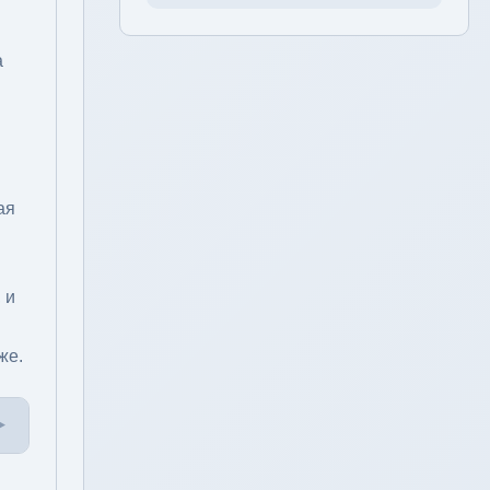
а
ая
 и
же.