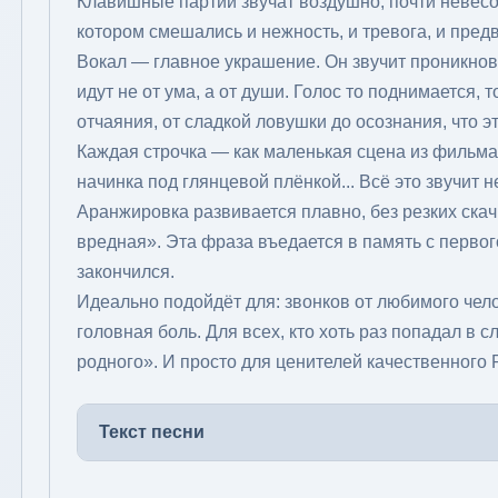
Клавишные партии звучат воздушно, почти невесо
котором смешались и нежность, и тревога, и пред
Вокал — главное украшение. Он звучит проникнове
идут не от ума, а от души. Голос то поднимается, 
отчаяния, от сладкой ловушки до осознания, что эт
Каждая строчка — как маленькая сцена из фильма
начинка под глянцевой плёнкой... Всё это звучит н
Аранжировка развивается плавно, без резких скач
вредная». Эта фраза въедается в память с первого
закончился.
Идеально подойдёт для: звонков от любимого чело
головная боль. Для всех, кто хоть раз попадал в с
родного». И просто для ценителей качественного 
Текст песни