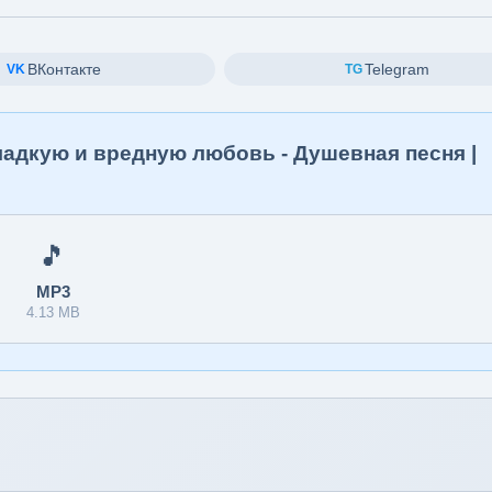
ВКонтакте
Telegram
VK
TG
ладкую и вредную любовь - Душевная песня |
🎵
MP3
4.13 MB