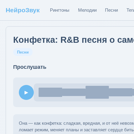
НейроЗвук
Рингтоны
Мелодии
Песни
Тег
Конфетка: R&B песня о сам
Песни
Прослушать
▶
Она — как конфетка: сладкая, вредная, и от неё невоз
ломает режим, меняет планы и заставляет сердце бит