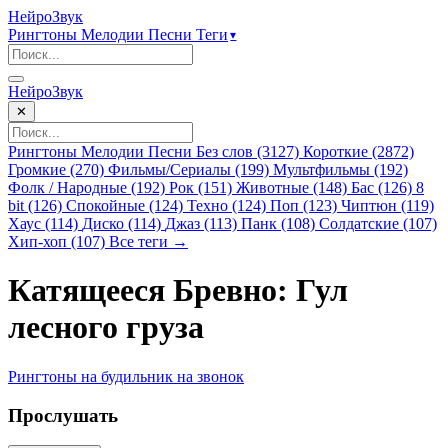
НейроЗвук
Рингтоны
Мелодии
Песни
Теги
▾
НейроЗвук
✕
Рингтоны
Мелодии
Песни
Без слов (3127)
Короткие (2872)
Громкие (270)
Фильмы/Сериалы (199)
Мультфильмы (192)
Фолк / Народные (192)
Рок (151)
Животные (148)
Бас (126)
8
bit (126)
Спокойные (124)
Техно (124)
Поп (123)
Чиптюн (119)
Хаус (114)
Диско (114)
Джаз (113)
Панк (108)
Солдатские (107)
Хип-хоп (107)
Все теги →
Катящееся Бревно: Гул
лесного груза
Рингтоны
на будильник
на звонок
Прослушать