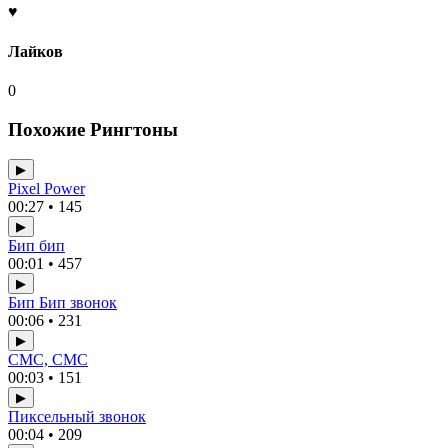
♥
Лайков
0
Похожие Рингтоны
▶
Pixel Power
00:27 • 145
▶
Бип бип
00:01 • 457
▶
Бип Бип звонок
00:06 • 231
▶
СМС, СМС
00:03 • 151
▶
Пиксельный звонок
00:04 • 209