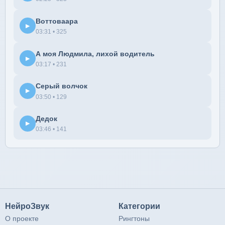
Воттоваара
▶
03:31 • 325
А моя Людмила, лихой водитель
▶
03:17 • 231
Серый волчок
▶
03:50 • 129
Дедок
▶
03:46 • 141
НейроЗвук
Категории
О проекте
Рингтоны