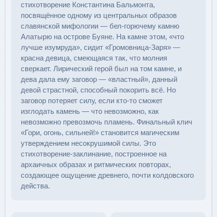
стихотворение Константина Бальмонта,
посвящённое одному из центральных образов
славянской мифологии — бел-горючему камню
Алатырю на острове Буяне. На камне этом, «что
лучше изумруда», сидит «Громовница-Заря» —
красна девица, смеющаяся так, что молния
сверкает. Лирический герой был на том камне, и
дева дала ему заговор — «властный», данный
девой страстной, способный покорить всё. Но
заговор потеряет силу, если кто-то сможет
изглодать камень — что невозможно, как
невозможно превозмочь пламень. Финальный клич
«Гори, огонь, сильней!» становится магическим
утверждением несокрушимой силы. Это
стихотворение-заклинание, построенное на
архаичных образах и ритмических повторах,
создающее ощущение древнего, почти колдовского
действа.