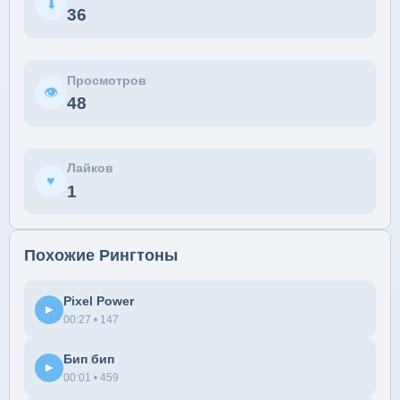
⬇
36
Просмотров
👁
48
Лайков
♥
1
Похожие Рингтоны
Pixel Power
▶
00:27 • 147
Бип бип
▶
00:01 • 459