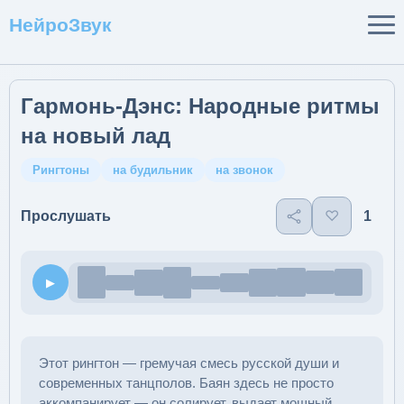
НейроЗвук
Гармонь-Дэнс: Народные ритмы
на новый лад
Рингтоны
на будильник
на звонок
♡
1
Прослушать
▶
Этот рингтон — гремучая смесь русской души и
современных танцполов. Баян здесь не просто
аккомпанирует — он солирует, выдает мощный,