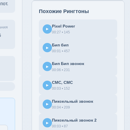
пот.
Похожие Рингтоны
Pixel Power
ания
▶
00:27 • 145
6
Бип бип
▶
00:01 • 457
Бип Бип звонок
▶
00:06 • 231
СМС, СМС
▶
00:03 • 152
Пиксельный звонок
▶
00:04 • 209
Пиксельный звонок 2
▶
00:03 • 87