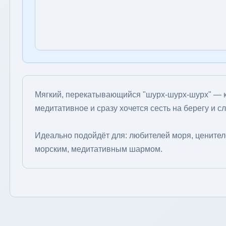
Мягкий, перекатывающийся "шурх-шурх-шурх" — к
медитативное и сразу хочется сесть на берегу и с
Идеально подойдёт для: любителей моря, ценителе
морским, медитативным шармом.