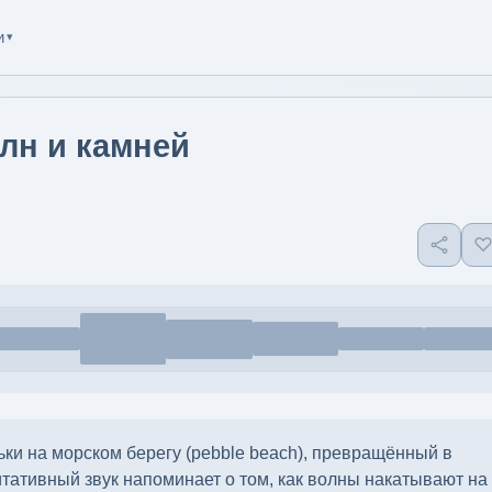
и
▾
олн и камней
льки на морском берегу (pebble beach), превращённый в
итативный звук напоминает о том, как волны накатывают на