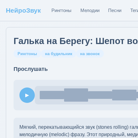
НейроЗвук
Рингтоны
Мелодии
Песни
Тег
Галька на Берегу: Шепот в
Рингтоны
на будильник
на звонок
Прослушать
▶
Мягкий, перекатывающийся звук (stones rolling) га
мелодичную (melodic) фразу. Этот природный, мед