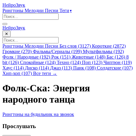
НейроЗвук
Рингтоны
Мелодии
Песни
Теги
▾
НейроЗвук
✕
Рингтоны
Мелодии
Песни
Без слов (3127)
Короткие (2872)
Громкие (270)
Фильмы/Сериалы (199)
Мультфильмы (192)
Фолк / Народные (192)
Рок (151)
Животные (148)
Бас (126)
8
bit (126)
Спокойные (124)
Техно (124)
Поп (123)
Чиптюн (119)
Хаус (114)
Диско (114)
Джаз (113)
Панк (108)
Солдатские (107)
Хип-хоп (107)
Все теги →
Фолк-Ска: Энергия
народного танца
Рингтоны
на будильник
на звонок
Прослушать