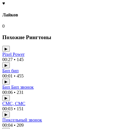
♥
Лайков
0
Похожие Рингтоны
▶
Pixel Power
00:27 • 145
▶
Бип бип
00:01 • 455
▶
Бип Бип звонок
00:06 • 231
▶
СМС, СМС
00:03 • 151
▶
Пиксельный звонок
00:04 • 209