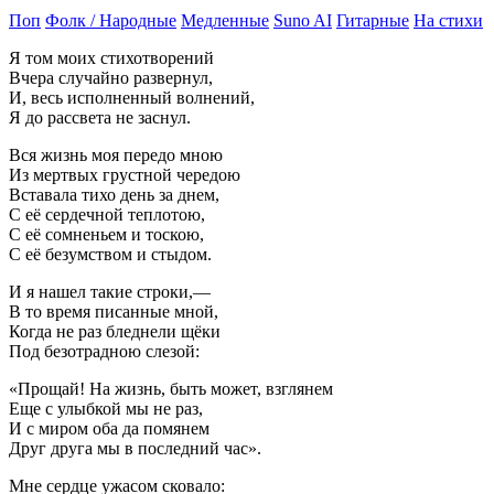
Поп
Фолк / Народные
Медленные
Suno AI
Гитарные
На стихи
Я том моих стихотворений
Вчера случайно развернул,
И, весь исполненный волнений,
Я до рассвета не заснул.
Вся жизнь моя передо мною
Из мертвых грустной чередою
Вставала тихо день за днем,
С её сердечной теплотою,
С её сомненьем и тоскою,
С её безумством и стыдом.
И я нашел такие строки,—
В то время писанные мной,
Когда не раз бледнели щёки
Под безотрадною слезой:
«Прощай! На жизнь, быть может, взглянем
Еще с улыбкой мы не раз,
И с миром оба да помянем
Друг друга мы в последний час».
Мне сердце ужасом сковало: