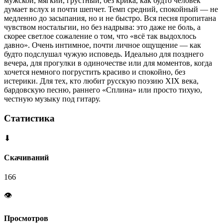
мужской, мягкий, грустный, без крика, как будто человек
думает вслух и почти шепчет. Темп средний, спокойный — не
медленно до засыпания, но и не быстро. Вся песня пропитана
чувством ностальгии, но без надрыва: это даже не боль, а
скорее светлое сожаление о том, что «всё так выдохлось
давно». Очень интимное, почти личное ощущение — как
будто подслушал чужую исповедь. Идеально для позднего
вечера, для прогулки в одиночестве или для моментов, когда
хочется немного погрустить красиво и спокойно, без
истерики. Для тех, кто любит русскую поэзию XIX века,
бардовскую песню, раннего «Сплина» или просто тихую,
честную музыку под гитару.
Статистика
⬇
Скачиваний
166
👁
Просмотров