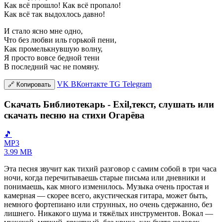
Как всё прошло! Как всё пропало!
Как всё так выдохлось давно!
И стало ясно мне одно,
Что без любви иль горькой пени,
Как промелькнувшую волну,
Я просто вовсе бедной тени
В последний час не помяну.
VK
ВКонтакте
TG
Telegram
🔗
Копировать
Скачать Библиотекарь - Exil,текст, слушать или
скачать песню на стихи Огарёва
🎵
MP3
3.99 MB
Эта песня звучит как тихий разговор с самим собой в три часа
ночи, когда перечитываешь старые письма или дневники и
понимаешь, как много изменилось. Музыка очень простая и
камерная — скорее всего, акустическая гитара, может быть,
немного фортепиано или струнных, но очень сдержанно, без
лишнего. Никакого шума и тяжёлых инструментов. Вокал —