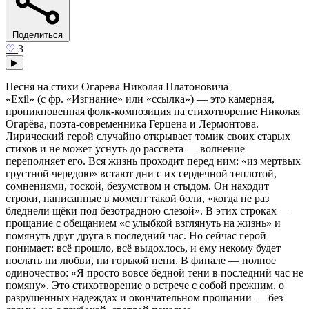
Поделиться
♡
3
▶
Песня на стихи Огарева Николая Платоновича
«Exil» (с фр. «Изгнание» или «ссылка») — это камерная,
проникновенная фолк-композиция на стихотворение Николая
Огарёва, поэта-современника Герцена и Лермонтова.
Лирический герой случайно открывает томик своих старых
стихов и не может уснуть до рассвета — волнение
переполняет его. Вся жизнь проходит перед ним: «из мертвых
грустной чередою» встают дни с их сердечной теплотой,
сомнениями, тоской, безумством и стыдом. Он находит
строки, написанные в момент такой боли, «когда не раз
бледнели щёки под безотрадною слезой». В этих строках —
прощание с обещанием «с улыбкой взглянуть на жизнь» и
помянуть друг друга в последний час. Но сейчас герой
понимает: всё прошло, всё выдохлось, и ему некому будет
послать ни любви, ни горькой пени. В финале — полное
одиночество: «Я просто вовсе бедной тени в последний час не
помяну». Это стихотворение о встрече с собой прежним, о
разрушенных надеждах и окончательном прощании — без