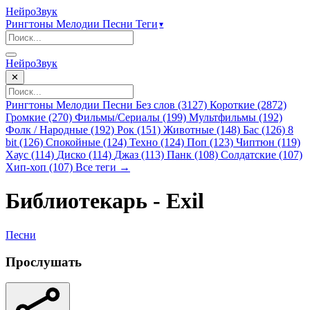
НейроЗвук
Рингтоны
Мелодии
Песни
Теги
▾
НейроЗвук
✕
Рингтоны
Мелодии
Песни
Без слов (3127)
Короткие (2872)
Громкие (270)
Фильмы/Сериалы (199)
Мультфильмы (192)
Фолк / Народные (192)
Рок (151)
Животные (148)
Бас (126)
8
bit (126)
Спокойные (124)
Техно (124)
Поп (123)
Чиптюн (119)
Хаус (114)
Диско (114)
Джаз (113)
Панк (108)
Солдатские (107)
Хип-хоп (107)
Все теги →
Библиотекарь - Exil
Песни
Прослушать