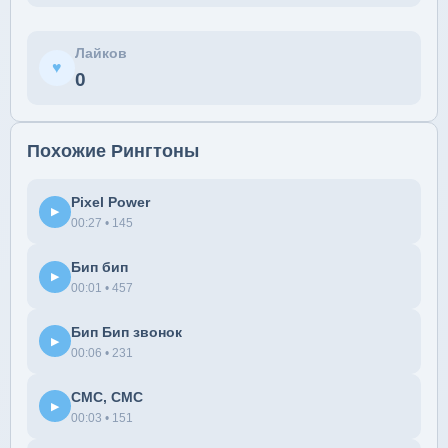
Лайков
♥
0
Похожие Рингтоны
Pixel Power
▶
00:27 • 145
Бип бип
▶
00:01 • 457
Бип Бип звонок
▶
00:06 • 231
СМС, СМС
▶
00:03 • 151