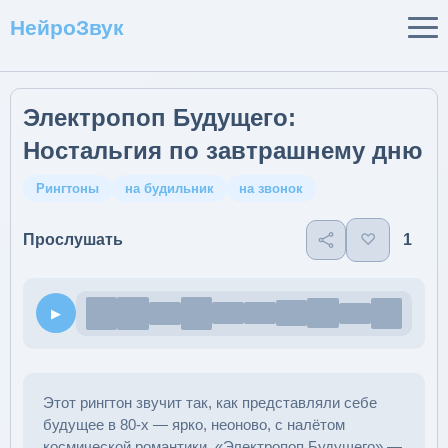
НейроЗвук
Электропоп Будущего:
Ностальгия по завтрашнему дню
Рингтоны
на будильник
на звонок
♡
1
Прослушать
▶
Этот рингтон звучит так, как представляли себе
будущее в 80-х — ярко, неоново, с налётом
космической романтики. «Электропоп Будущего» —