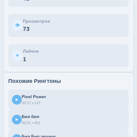
Просмотров
👁
73
Лайков
♥
1
Похожие Рингтоны
Pixel Power
▶
00:27 • 147
Бип бип
▶
00:01 • 461
Бип Бип звонок