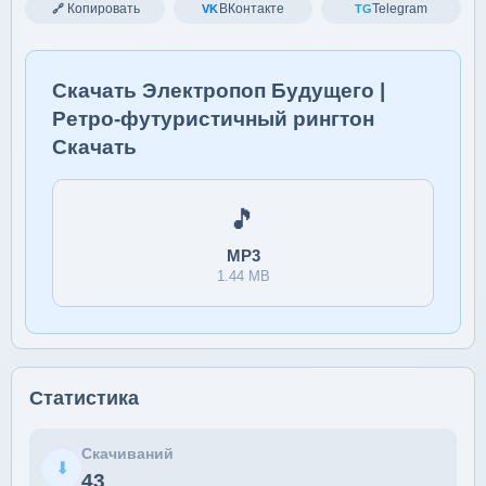
Копировать
ВКонтакте
Telegram
🔗
VK
TG
Скачать Электропоп Будущего |
Ретро-футуристичный рингтон
Скачать
🎵
MP3
1.44 MB
Статистика
Скачиваний
⬇
43