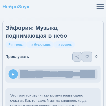
НейроЗвук
Эйфория: Музыка,
поднимающая в небо
Рингтоны
на будильник
на звонок
♡
0
Прослушать
▶
Этот рингтон звучит как момент наивысшего
счастья. Как тот самый миг на танцполе, когда
музыка и эмоции сливаются воедино и ты