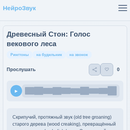
НейроЗвук
Древесный Стон: Голос
векового леса
Рингтоны
на будильник
на звонок
♡
0
Прослушать
▶
Скрипучий, протяжный звук (old tree groaning)
старого дерева (wood creaking), превращённый