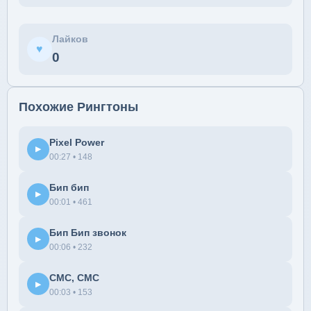
Лайков
♥
0
Похожие Рингтоны
Pixel Power
▶
00:27 • 148
Бип бип
▶
00:01 • 461
Бип Бип звонок
▶
00:06 • 232
СМС, СМС
▶
00:03 • 153