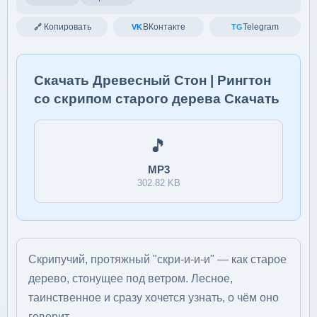
Копировать
ВКонтакте
Telegram
🔗
VK
TG
Скачать Древесный Стон | Рингтон
со скрипом старого дерева Скачать
🎵
MP3
302.82 KB
Скрипучий, протяжный "скри-и-и-и" — как старое
дерево, стонущее под ветром. Лесное,
таинственное и сразу хочется узнать, о чём оно
говорит.