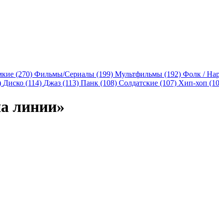
мкие (270)
Фильмы/Сериалы (199)
Мультфильмы (192)
Фолк / На
)
Диско (114)
Джаз (113)
Панк (108)
Солдатские (107)
Хип-хоп (1
на линии»