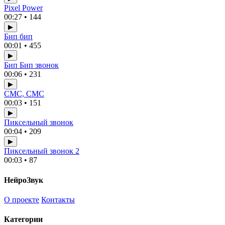
Pixel Power
00:27 • 144
▶
Бип бип
00:01 • 455
▶
Бип Бип звонок
00:06 • 231
▶
СМС, СМС
00:03 • 151
▶
Пиксельный звонок
00:04 • 209
▶
Пиксельный звонок 2
00:03 • 87
НейроЗвук
О проекте
Контакты
Категории