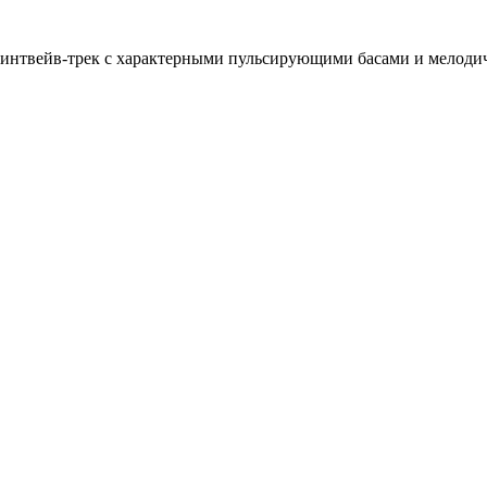
й синтвейв-трек с характерными пульсирующими басами и мелод