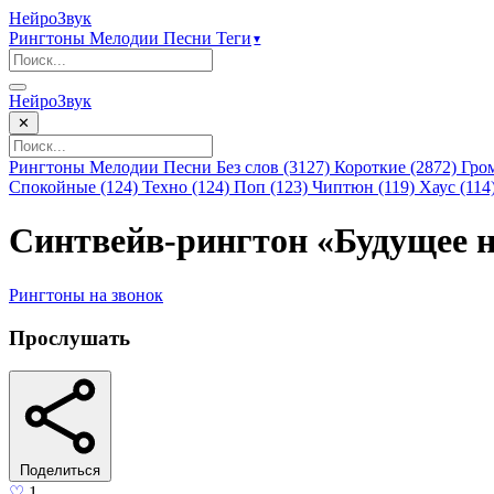
НейроЗвук
Рингтоны
Мелодии
Песни
Теги
▾
НейроЗвук
✕
Рингтоны
Мелодии
Песни
Без слов (3127)
Короткие (2872)
Гро
Спокойные (124)
Техно (124)
Поп (123)
Чиптюн (119)
Хаус (114
Синтвейв-рингтон «Будущее 
Рингтоны
на звонок
Прослушать
Поделиться
♡
1