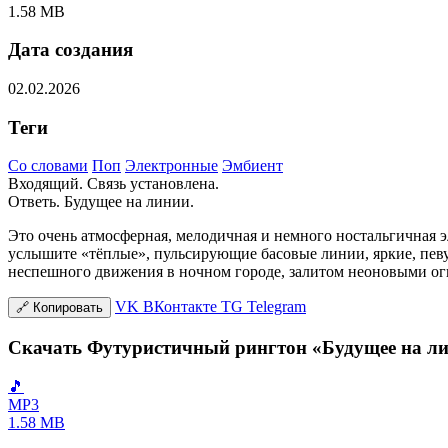
1.58 MB
Дата создания
02.02.2026
Теги
Со словами
Поп
Электронные
Эмбиент
Входящий. Связь установлена.
Ответь. Будущее на линии.
Это очень атмосферная, мелодичная и немного ностальгичная 
услышите «тёплые», пульсирующие басовые линии, яркие, пев
неспешного движения в ночном городе, залитом неоновыми огн
VK
ВКонтакте
TG
Telegram
🔗
Копировать
Скачать Футуристичный рингтон «Будущее на ли
🎵
MP3
1.58 MB