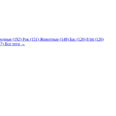
родные (192)
Рок (151)
Животные (148)
Бас (126)
8 bit (126)
07)
Все теги →