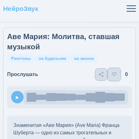
НейроЗвук
Аве Мария: Молитва, ставшая
музыкой
Рингтоны
на будильник
на звонок
♡
0
Прослушать
▶
Знаменитая «Аве Мария» (Ave Maria) Франца
Шуберта — одно из самых трогательных и