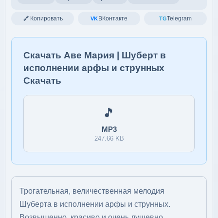
Копировать
ВКонтакте
Telegram
🔗
VK
TG
Скачать Аве Мария | Шуберт в
исполнении арфы и струнных
Скачать
🎵
MP3
247.66 KB
Трогательная, величественная мелодия
Шуберта в исполнении арфы и струнных.
Возвышенно, красиво и очень душевно.